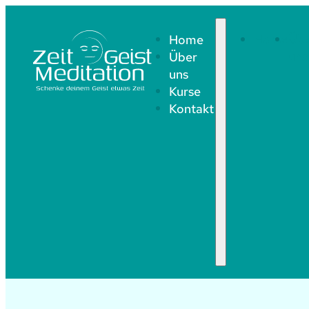
Home
Home
Üb
Über
uns
uns
Kurse
Kontakt