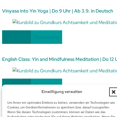
Vinyasa into Yin Yoga | Do 9 Uhr | Ab 3.9. in Deutsch
Fortlaufend
Alle Level
Donnerstag
English Class: Yin and Mindfulness Meditation | Do 12 
Fortlaufend
Alle Level
Donnerstag
Einwilligung verwalten
Um Ihnen ein optimales Erlebnis zu bieten, verwenden wir Technologien wie
Grundkurs Achtsamkeit und Meditation | Do 19:30 | Ab
Cookies, um Geräteinformationen zu speichern bzw. darauf zuzugreifen.
Wenn Sie diesen Technologien zustimmen, können wir Daten wie das
Surfverhalten oder eindeutige IDs auf dieser Website verarbeiten. Wenn Sie