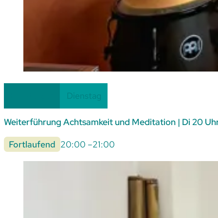
Einsteiger
Dienstag
Weiterführung Achtsamkeit und Meditation | Di 20 Uh
Fortlaufend
20:00 –
21:00