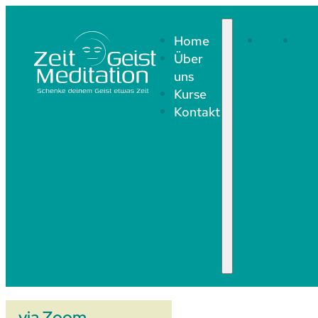
Home
Home
Üb
Über
uns
uns
Kurse
Kontakt
via Zoom