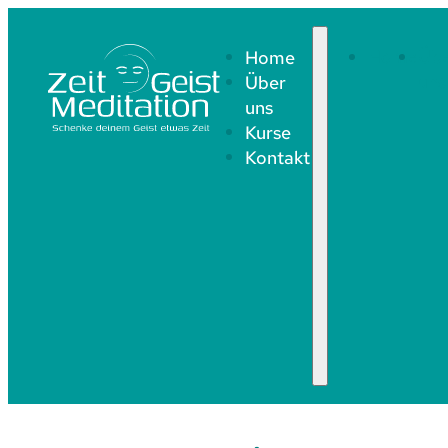
Home
Home
Üb
Über
uns
uns
Kurse
Kontakt