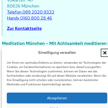
80636 München
Telefon 089 2020 9333
Handy 0160 800 28 46
Zur Kontaktseite
Meditation München – Mit Achtsamkeit meditieren 
Meditiere in entspannter, ungezwungener Atmosphäre un
Einwilligung verwalten
Meditationsbänkchen oder bequeme Stühle und Matten
Schau einfach mal vorbei, du bist herzlichst eingeladen.
Um Ihnen ein optimales Erlebnis zu bieten, verwenden wir Technologien wie
Cookies, um Geräteinformationen zu speichern bzw. darauf zuzugreifen.
Alle Kurs-Buchungen über
Wenn Sie diesen Technologien zustimmen, können wir Daten wie das
Surfverhalten oder eindeutige IDs auf dieser Website verarbeiten. Wenn Sie
eversports
Ihre Einwilligung nicht erteilen oder zurückziehen, können bestimmte
Merkmale und Funktionen beeinträchtigt werden.
oder die einzelnen Apps:
Akzeptieren
Datenschutz
Impressum
Cookie-Richtlini
Copyright 2026 © Zeit Geist Meditation